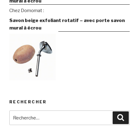
mural à écrou
Chez Domomat :
Savon beige exfoliant rotatif – avec porte savon
mural à écrou
RECHERCHER
Recherche
Reche
pour
: