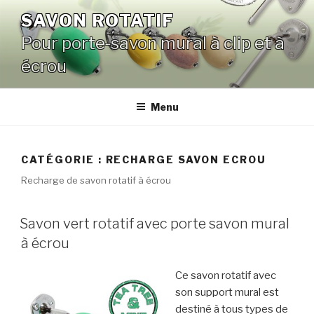
Aller
SAVON ROTATIF
au
Pour porte-savon mural à clip et à
contenu
principal
écrou
Menu
CATÉGORIE :
RECHARGE SAVON ECROU
Recharge de savon rotatif à écrou
Savon vert rotatif avec porte savon mural
à écrou
Ce savon rotatif avec
son support mural est
destiné à tous types de