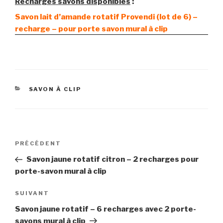
Recharges savons disponibles
:
Savon lait d’amande rotatif Provendi (lot de 6) –
recharge – pour porte savon mural à clip
CATÉGORIES
SAVON À CLIP
Navigation
Article
PRÉCÉDENT
de
précédent
Savon jaune rotatif citron – 2 recharges pour
l’article
porte-savon mural à clip
Article
SUIVANT
suivant
Savon jaune rotatif – 6 recharges avec 2 porte-
savons mural à clip