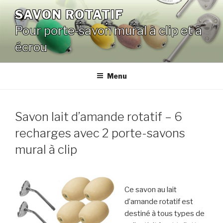
Aller
SAVON ROTATIF
au
Pour porte-savon mural à clip et à
contenu
principal
écrou
Menu
Savon lait d’amande rotatif – 6
recharges avec 2 porte-savons
mural à clip
Ce savon au lait
d’amande rotatif est
destiné à tous types de