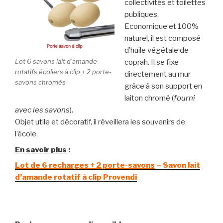
collectivités et toilettes
publiques.
Economique et 100%
naturel, il est composé
d’huile végétale de
Lot 6 savons lait d’amande
coprah. Il se fixe
rotatifs écoliers à clip + 2 porte-
directement au mur
savons chromés
grâce à son support en
laiton chromé (
fourni
avec les savons
).
Objet utile et décoratif, il réveillera les souvenirs de
l’école.
En savoir plus
:
Lot de 6 recharges + 2 porte-savons
– Savon lait
d’amande rotatif à clip Provendi